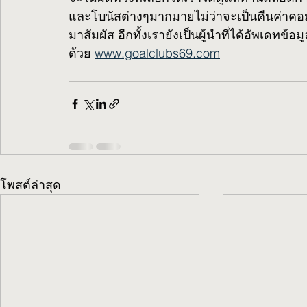
และโบนัสต่างๆมากมายไม่ว่าจะเป็นคืนค่าคอม 
มาสัมผัส อีกทั้งเรายังเป็นผู้นำที่ได้อัพเดทข
ด้วย 
www.goalclubs69.com
โพสต์ล่าสุด